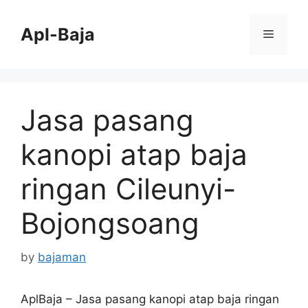
Skip
to
Apl-Baja
Menu
content
Jasa pasang
kanopi atap baja
ringan Cileunyi-
Bojongsoang
by
bajaman
AplBaja – Jasa pasang kanopi atap baja ringan