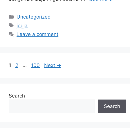
Categories
Uncategorized
Tags
jogja
Leave a comment
Page
Page
Page
1
2
…
100
Next
→
Search
Search