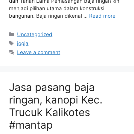
dan Tahan Lama Pemasangan baja ringan kini
menjadi pilihan utama dalam konstruksi
bangunan. Baja ringan dikenal …
Read more
Categories
Uncategorized
Tags
jogja
Leave a comment
Jasa pasang baja
ringan, kanopi Kec.
Trucuk Kalikotes
#mantap