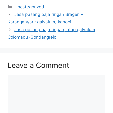
Categories
Uncategorized
Jasa pasang baja ringan Sragen –
Karanganyar : galvalum, kanopi
Jasa pasang baja ringan, atap galvalum
Colomadu-Gondangrejo
Leave a Comment
Comment